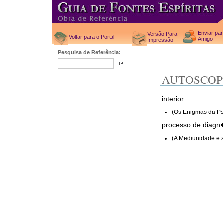
Enviar pa
Versão Para
Voltar para o Portal
Amigo
Impressão
Pesquisa de Referência:
AUTOSCOP
interior
(Os Enigmas da Ps
processo de diagn�
(A Mediunidade e 