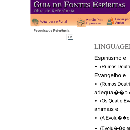
Enviar pa
Versão Para
Voltar para o Portal
Amigo
Impressão
Pesquisa de Referência:
LINGUAG
Espiritismo e
(Rumos Doutri
Evangelho e
(Rumos Doutri
adequa��o 
(Os Quatro Ev
animais e
(A Evolu��o 
(Evolu��o em