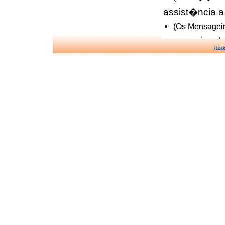
assist�ncia 
(Os Mensageir
convencional
(Evolu��o em
diferentes for
(Os Quatro Ev
dos desencar
(Evolu��o em
dos esp�rito
(Na Sombra e n