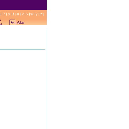
q
r
s
t
u
v
x
w
y
z
a
Voltar
da