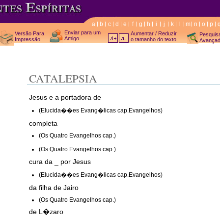
a
b
c
d
e
f
g
h
i
j
k
l
m
n
o
p
Enviar para um
Versão Para
Aumentar / Reduzir
Pesquis
Amigo
Impressão
o tamanho do texto
Avança
CATALEPSIA
Jesus e a portadora de
(Elucida��es Evang�licas cap.Evangelhos)
completa
(Os Quatro Evangelhos cap.)
(Os Quatro Evangelhos cap.)
cura da _ por Jesus
(Elucida��es Evang�licas cap.Evangelhos)
da filha de Jairo
(Os Quatro Evangelhos cap.)
de L�zaro