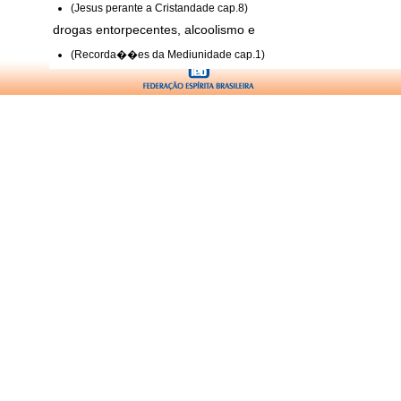
(Jesus perante a Cristandade cap.8)
drogas entorpecentes, alcoolismo e
(Recorda��es da Mediunidade cap.1)
estudo sobre
(Hipnotismo e Espiritismo cap.2)
expia��o e
(Antologia dos Imortais cap.Expia��o)
fen�menos de
(Recorda��es da Mediunidade cap.2)