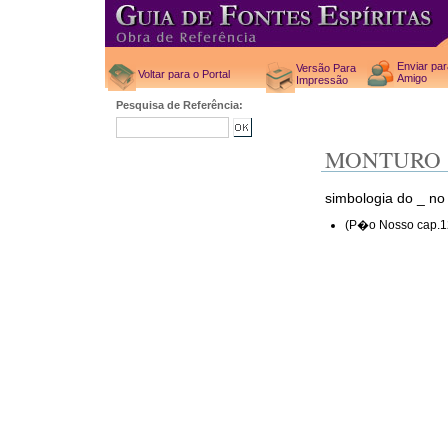
Enviar pa
Versão Para
Voltar para o Portal
Amigo
Impressão
Pesquisa de Referência:
MONTURO
simbologia do _ no
(P�o Nosso cap.1