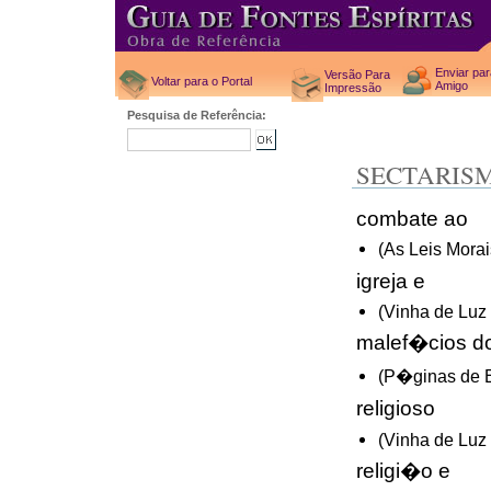
Enviar pa
Versão Para
Voltar para o Portal
Amigo
Impressão
Pesquisa de Referência:
SECTARIS
combate ao
(As Leis Morai
igreja e
(Vinha de Luz
malef�cios d
(P�ginas de E
religioso
(Vinha de Luz
religi�o e