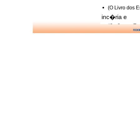
(O Livro dos E
inc�ria e
(Os Quatro Ev
instante da mo
(Os Quatro Ev
livre-arb�trio 
(O Livro dos E
(Os Quatro Ev