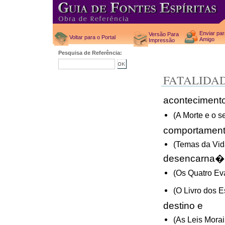
Enviar pa
Versão Para
Voltar para o Portal
Amigo
Impressão
Pesquisa de Referência:
FATALIDA
acontecimento
(A Morte e o s
comportamen
(Temas da Vid
desencarna�
(Os Quatro Ev
(O Livro dos E
destino e
(As Leis Morai