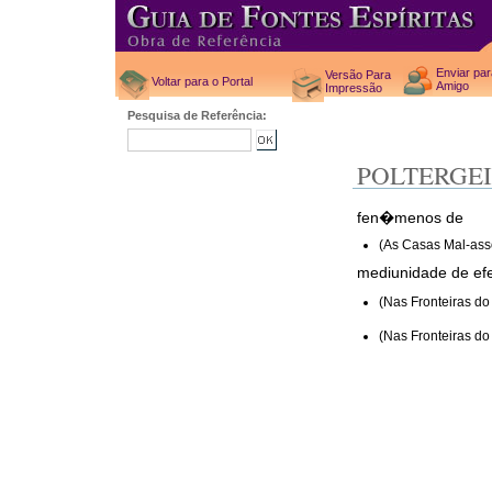
Enviar pa
Versão Para
Voltar para o Portal
Amigo
Impressão
Pesquisa de Referência:
POLTERGEI
fen�menos de
(As Casas Mal-ass
mediunidade de efe
(Nas Fronteiras d
(Nas Fronteiras d