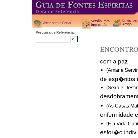
Enviar pa
Versão Para
Voltar para o Portal
Amigo
Impressão
Pesquisa de Referência:
ENCONTR
com a paz
(Amar e Servir
de esp�ritos 
(Sexo e Desti
desdobrament
(As Casas Mal
enfermidade 
(E a Vida Cont
esfor�o indiv