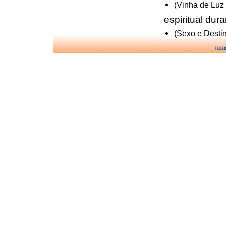
(Vinha de Luz
espiritual dur
(Sexo e Destin
sono e _ com 
(Mission�rios