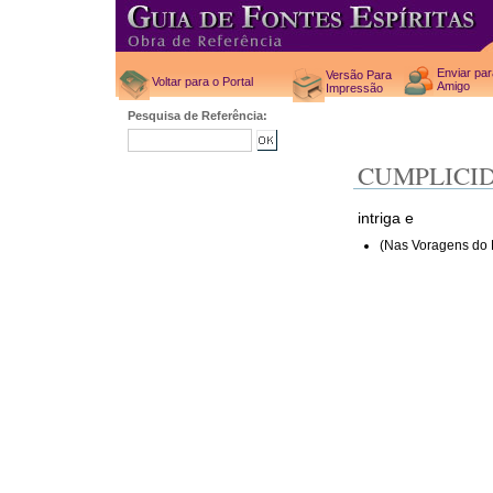
Enviar pa
Versão Para
Voltar para o Portal
Amigo
Impressão
Pesquisa de Referência:
CUMPLICI
intriga e
(Nas Voragens do 