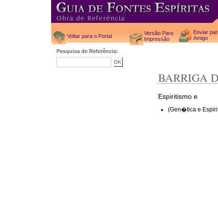
Enviar pa
Versão Para
Voltar para o Portal
Amigo
Impressão
Pesquisa de Referência:
BARRIGA 
Espiritismo e
(Gen�tica e Espiri