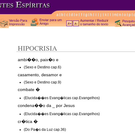
a
b
c
d
e
f
g
h
i
j
k
l
m
n
o
p
Enviar para um
Versão Para
Aumentar / Reduzir
Pesquis
Amigo
Impressão
o tamanho do texto
Avança
HIPOCRISIA
ambi��o, paix�o e
(Sexo e Destino cap.6)
casamento, desamor e
(Sexo e Destino cap.9)
combate �
(Elucida��es Evang�licas cap.Evangelhos)
condena��o da _ por Jesus
(Elucida��es Evang�licas cap.Evangelhos)
cr�tica �
(Do Pa�s da Luz cap.36)