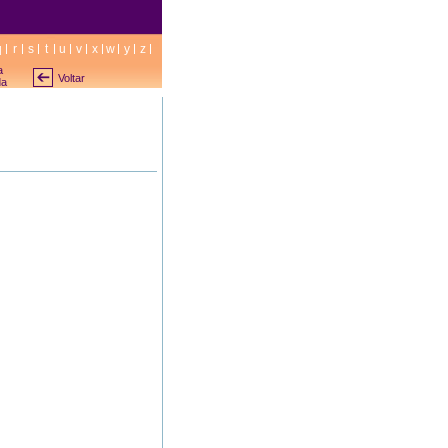
q
r
s
t
u
v
x
w
y
z
a
Voltar
da