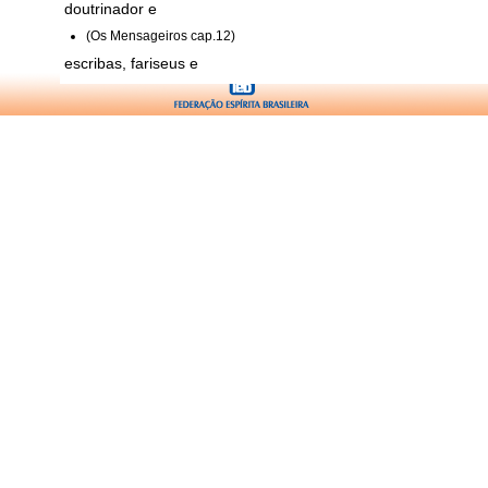
doutrinador e
(Os Mensageiros cap.12)
escribas, fariseus e
(Elucida��es Evang�licas cap.Evangelhos)
falsos profetas e
(Em torno do Mestre cap.Lobos vorazes)
igreja e
(Dramas da Obsess�o cap.10)
orgulho e
(Elucida��es Evang�licas cap.Evangelhos)