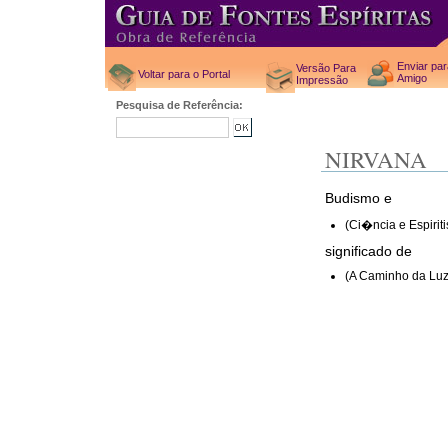
Enviar pa
Versão Para
Voltar para o Portal
Amigo
Impressão
Pesquisa de Referência:
NIRVANA
Budismo e
(Ci�ncia e Espiri
significado de
(A Caminho da Luz