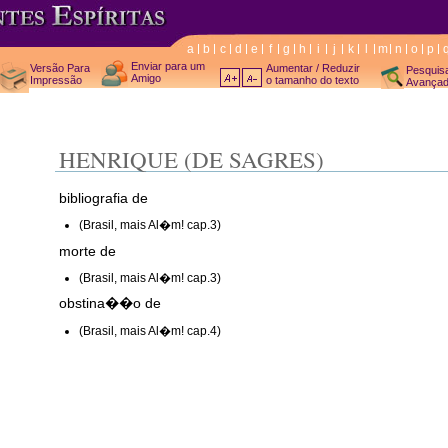
a
b
c
d
e
f
g
h
i
j
k
l
m
n
o
p
Enviar para um
Versão Para
Aumentar / Reduzir
Pesquis
Amigo
Impressão
o tamanho do texto
Avança
HENRIQUE (DE SAGRES)
bibliografia de
(Brasil, mais Al�m! cap.3)
morte de
(Brasil, mais Al�m! cap.3)
obstina��o de
(Brasil, mais Al�m! cap.4)