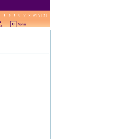
q
r
s
t
u
v
x
w
y
z
a
Voltar
da