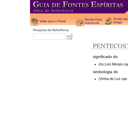
Enviar pa
Versão Para
Voltar para o Portal
Amigo
Impressão
Pesquisa de Referência:
PENTECOS
significado do
(As Leis Morais ca
simbologia do
(Vinha de Luz cap