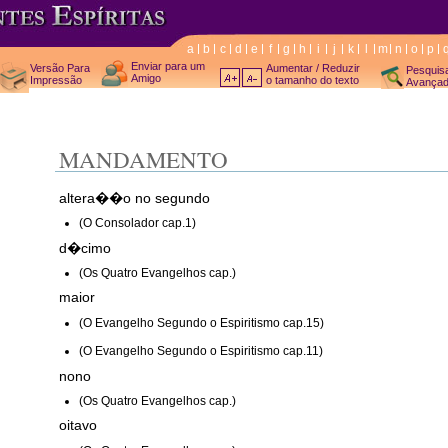
a
b
c
d
e
f
g
h
i
j
k
l
m
n
o
p
Enviar para um
Versão Para
Aumentar / Reduzir
Pesquis
Amigo
Impressão
o tamanho do texto
Avança
MANDAMENTO
altera��o no segundo
(O Consolador cap.1)
d�cimo
(Os Quatro Evangelhos cap.)
maior
(O Evangelho Segundo o Espiritismo cap.15)
(O Evangelho Segundo o Espiritismo cap.11)
nono
(Os Quatro Evangelhos cap.)
oitavo