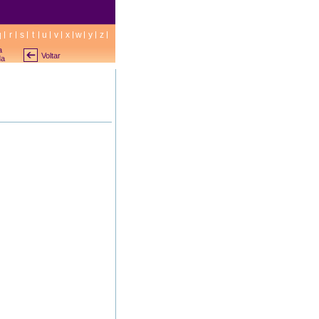
q
r
s
t
u
v
x
w
y
z
a
Voltar
da