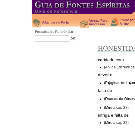
Enviar pa
Versão Para
Voltar para o Portal
Amigo
Impressão
Pesquisa de Referência:
HONESTID
caridade com
(A Vida Escreve ca
dever e
(P�ginas de L�on
falta de
(Dramas da Obses
(Mireta cap.27)
intriga e falta de
(Mireta cap.22)