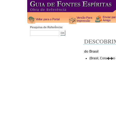
Enviar pa
Versão Para
Voltar para o Portal
Amigo
Impressão
Pesquisa de Referência:
DESCOBRI
do Brasil
(Brasil, Cora��o 