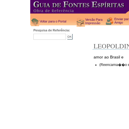
Enviar pa
Versão Para
Voltar para o Portal
Amigo
Impressão
Pesquisa de Referência:
LEOPOLDI
amor ao Brasil e
(Reencarna��o e 