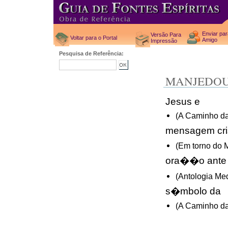
Enviar pa
Versão Para
Voltar para o Portal
Amigo
Impressão
Pesquisa de Referência:
MANJEDO
Jesus e
(A Caminho da
mensagem cri
(Em torno do 
ora��o ante
(Antologia Me
s�mbolo da
(A Caminho da