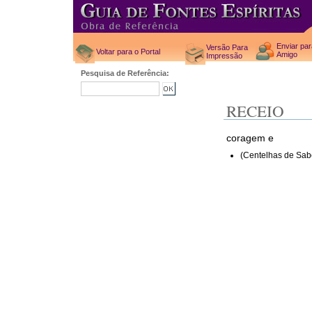
Enviar pa
Versão Para
Voltar para o Portal
Amigo
Impressão
Pesquisa de Referência:
RECEIO
coragem e
(Centelhas de Sab