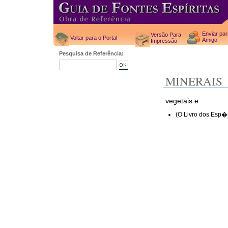
Enviar pa
Versão Para
Voltar para o Portal
Amigo
Impressão
Pesquisa de Referência:
MINERAIS
vegetais e
(O Livro dos Esp�r