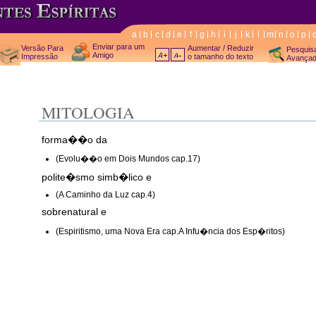
a
b
c
d
e
f
g
h
i
j
k
l
m
n
o
p
Enviar para um
Versão Para
Aumentar / Reduzir
Pesquis
Amigo
Impressão
o tamanho do texto
Avança
MITOLOGIA
forma��o da
(Evolu��o em Dois Mundos cap.17)
polite�smo simb�lico e
(A Caminho da Luz cap.4)
sobrenatural e
(Espiritismo, uma Nova Era cap.A Infu�ncia dos Esp�ritos)