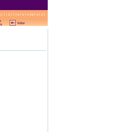
q
r
s
t
u
v
x
w
y
z
a
Voltar
da