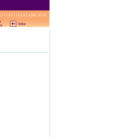
q
r
s
t
u
v
x
w
y
z
a
Voltar
da