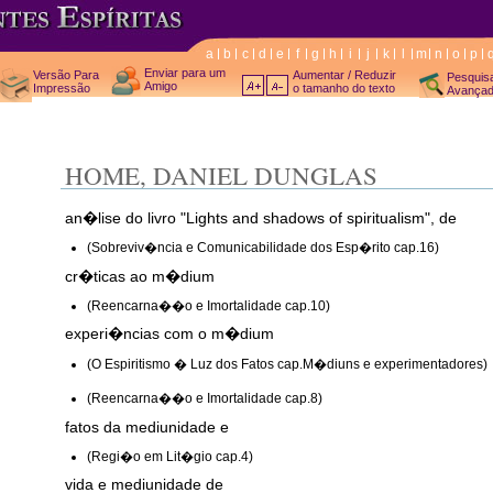
a
b
c
d
e
f
g
h
i
j
k
l
m
n
o
p
Enviar para um
Versão Para
Aumentar / Reduzir
Pesquis
Amigo
Impressão
o tamanho do texto
Avança
HOME, DANIEL DUNGLAS
an�lise do livro "Lights and shadows of spiritualism", de
(Sobreviv�ncia e Comunicabilidade dos Esp�rito cap.16)
cr�ticas ao m�dium
(Reencarna��o e Imortalidade cap.10)
experi�ncias com o m�dium
(O Espiritismo � Luz dos Fatos cap.M�diuns e experimentadores)
(Reencarna��o e Imortalidade cap.8)
fatos da mediunidade e
(Regi�o em Lit�gio cap.4)
vida e mediunidade de