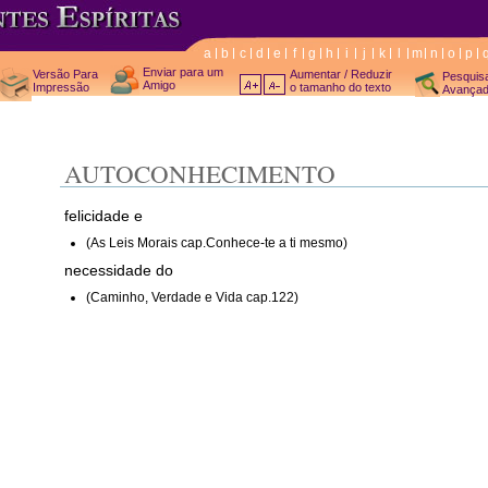
a
b
c
d
e
f
g
h
i
j
k
l
m
n
o
p
Enviar para um
Versão Para
Aumentar / Reduzir
Pesquis
Amigo
Impressão
o tamanho do texto
Avança
AUTOCONHECIMENTO
felicidade e
(As Leis Morais cap.Conhece-te a ti mesmo)
necessidade do
(Caminho, Verdade e Vida cap.122)