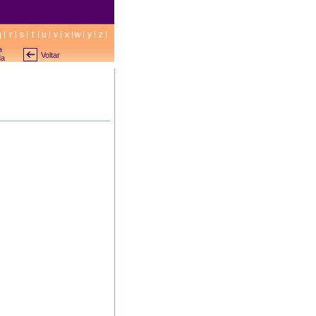
q
r
s
t
u
v
x
w
y
z
a
Voltar
da