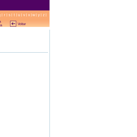
q
r
s
t
u
v
x
w
y
z
a
Voltar
da