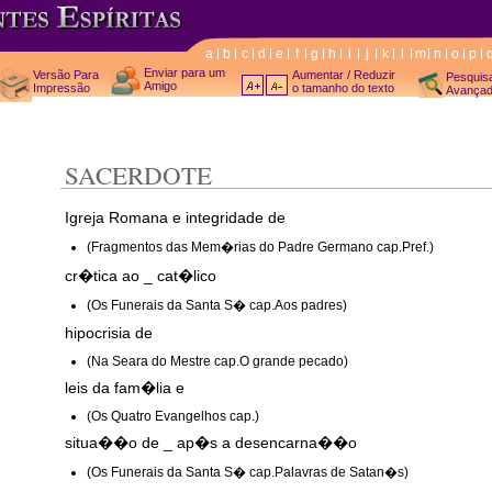
a
b
c
d
e
f
g
h
i
j
k
l
m
n
o
p
Enviar para um
Versão Para
Aumentar / Reduzir
Pesquis
Amigo
Impressão
o tamanho do texto
Avança
SACERDOTE
Igreja Romana e integridade de
(Fragmentos das Mem�rias do Padre Germano cap.Pref.)
cr�tica ao _ cat�lico
(Os Funerais da Santa S� cap.Aos padres)
hipocrisia de
(Na Seara do Mestre cap.O grande pecado)
leis da fam�lia e
(Os Quatro Evangelhos cap.)
situa��o de _ ap�s a desencarna��o
(Os Funerais da Santa S� cap.Palavras de Satan�s)