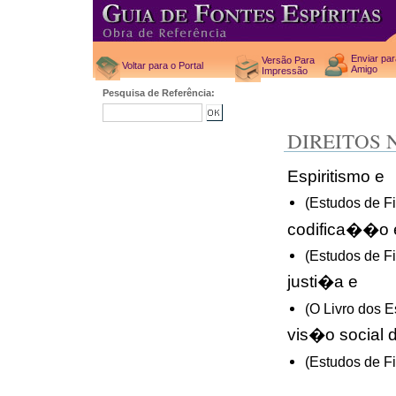
Enviar pa
Versão Para
Voltar para o Portal
Amigo
Impressão
Pesquisa de Referência:
DIREITOS
Espiritismo e
(Estudos de Fi
codifica��o 
(Estudos de Fi
justi�a e
(O Livro dos E
vis�o social 
(Estudos de Fi