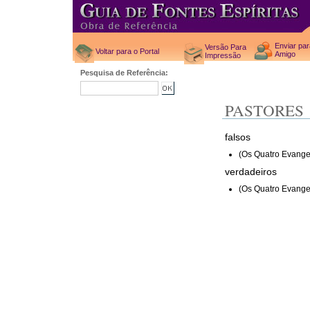
Enviar pa
Versão Para
Voltar para o Portal
Amigo
Impressão
Pesquisa de Referência:
PASTORES
falsos
(Os Quatro Evange
verdadeiros
(Os Quatro Evange