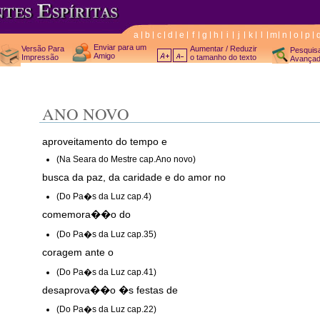
a
b
c
d
e
f
g
h
i
j
k
l
m
n
o
p
Enviar para um
Versão Para
Aumentar / Reduzir
Pesquis
Amigo
Impressão
o tamanho do texto
Avança
ANO NOVO
aproveitamento do tempo e
(Na Seara do Mestre cap.Ano novo)
busca da paz, da caridade e do amor no
(Do Pa�s da Luz cap.4)
comemora��o do
(Do Pa�s da Luz cap.35)
coragem ante o
(Do Pa�s da Luz cap.41)
desaprova��o �s festas de
(Do Pa�s da Luz cap.22)