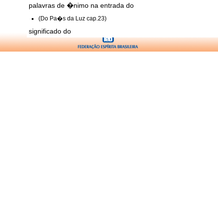
palavras de �nimo na entrada do
(Do Pa�s da Luz cap.23)
significado do
(Do Pa�s da Luz cap.36)
(Pontos e Contos cap.50)