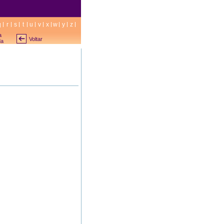
q
r
s
t
u
v
x
w
y
z
a
Voltar
da