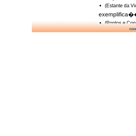
(Estante da Vi
exemplifica�
(Pontos e Con
fim da Terra 
(O Fim do Mun
identifica��o
(Pontos e Con
instru��es d
(O Esp�rito 
maternal
(Nosso Lar ca