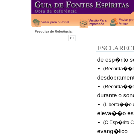
Enviar pa
Versão Para
Voltar para o Portal
Amigo
Impressão
Pesquisa de Referência:
ESCLAREC
de esp�rito s
(Recorda��es
desdobrament
(Recorda��es
durante o son
(Liberta��o 
eleva��o espi
(O Esp�rito 
evang�lico