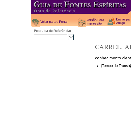
Enviar pa
Versão Para
Voltar para o Portal
Amigo
Impressão
Pesquisa de Referência:
CARREL, A
conhecimento cient
(Tempo de Transi