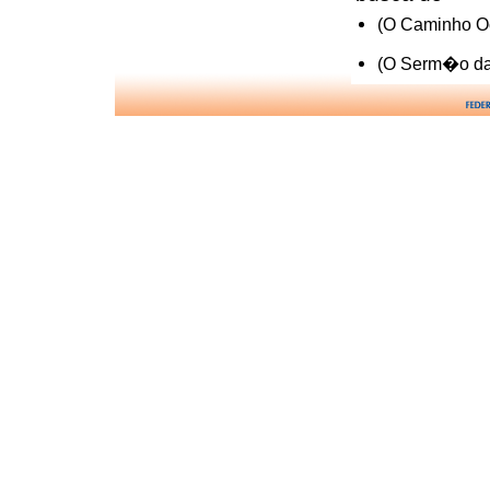
(O Caminho Oc
(O Serm�o da 
caminho do
(Cartas e Cr�
concep��o j
(Os Quatro Ev
condi��es pa
(Contos e Ap�