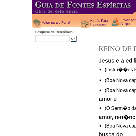
Enviar pa
Versão Para
Voltar para o Portal
Amigo
Impressão
Pesquisa de Referência:
REINO DE 
Jesus e a ed
(Instru��es P
(Boa Nova cap
(Boa Nova cap
amor e
(O Serm�o da 
amor, ren�nci
(Boa Nova cap
busca do