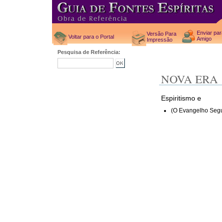
Enviar pa
Versão Para
Voltar para o Portal
Amigo
Impressão
Pesquisa de Referência:
NOVA ERA
Espiritismo e
(O Evangelho Segu