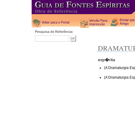
Enviar pa
Versão Para
Voltar para o Portal
Amigo
Impressão
Pesquisa de Referência:
DRAMATU
esp�rita
(A Dramaturgia Es
(A Dramaturgia Es