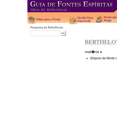
Enviar pa
Versão Para
Voltar para o Portal
Amigo
Impressão
Pesquisa de Referência:
BERTHELO
mat�ria e
(Depois da Morte c