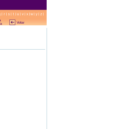
q
r
s
t
u
v
x
w
y
z
a
Voltar
da