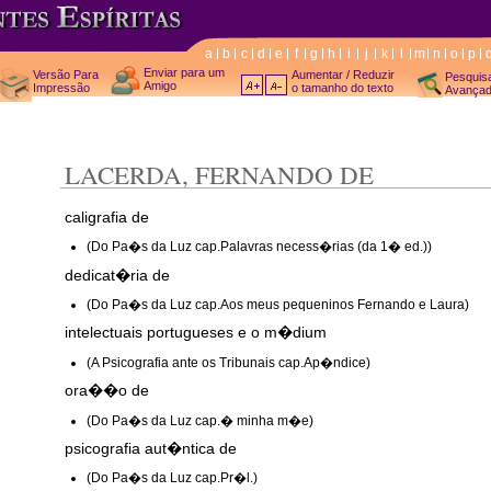
a
b
c
d
e
f
g
h
i
j
k
l
m
n
o
p
Enviar para um
Versão Para
Aumentar / Reduzir
Pesquis
Amigo
Impressão
o tamanho do texto
Avança
LACERDA, FERNANDO DE
caligrafia de
(Do Pa�s da Luz cap.Palavras necess�rias (da 1� ed.))
dedicat�ria de
(Do Pa�s da Luz cap.Aos meus pequeninos Fernando e Laura)
intelectuais portugueses e o m�dium
(A Psicografia ante os Tribunais cap.Ap�ndice)
ora��o de
(Do Pa�s da Luz cap.� minha m�e)
psicografia aut�ntica de
(Do Pa�s da Luz cap.Pr�l.)