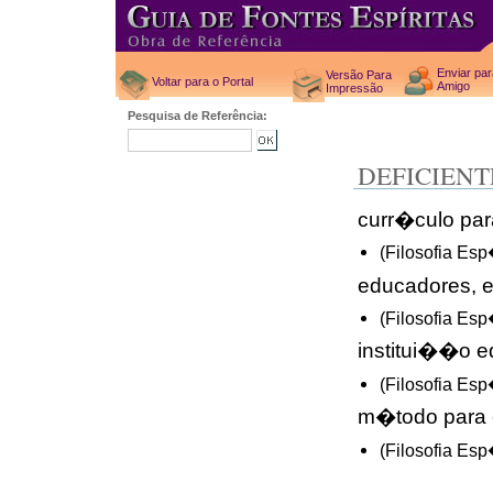
Enviar pa
Versão Para
Voltar para o Portal
Amigo
Impressão
Pesquisa de Referência:
DEFICIEN
curr�culo par
(Filosofia Es
educadores, 
(Filosofia Es
institui��o e
(Filosofia Es
m�todo para
(Filosofia Es