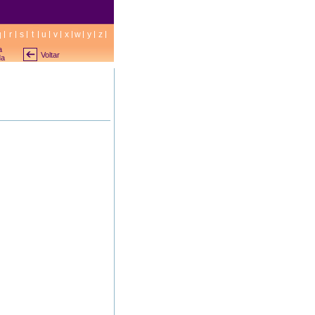
q
r
s
t
u
v
x
w
y
z
a
Voltar
da