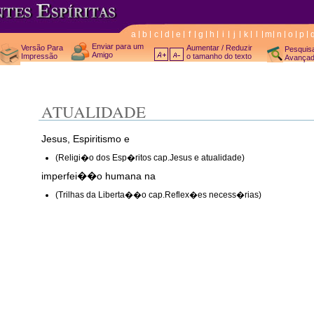
a
b
c
d
e
f
g
h
i
j
k
l
m
n
o
p
Enviar para um
Versão Para
Aumentar / Reduzir
Pesquis
Amigo
Impressão
o tamanho do texto
Avança
ATUALIDADE
Jesus, Espiritismo e
(Religi�o dos Esp�ritos cap.Jesus e atualidade)
imperfei��o humana na
(Trilhas da Liberta��o cap.Reflex�es necess�rias)