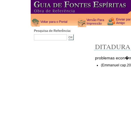
Enviar pa
Versão Para
Voltar para o Portal
Amigo
Impressão
Pesquisa de Referência:
DITADURA
problemas econ�m
(Emmanuel cap.20