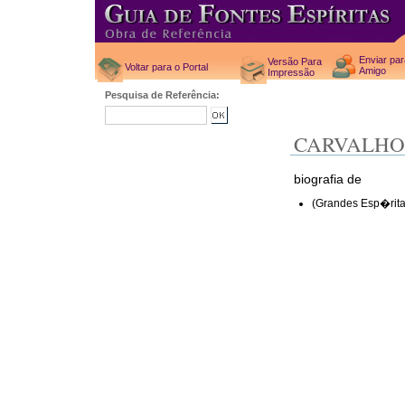
Enviar pa
Versão Para
Voltar para o Portal
Amigo
Impressão
Pesquisa de Referência:
CARVALHO
biografia de
(Grandes Esp�ritas