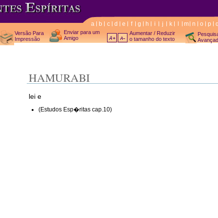
a
b
c
d
e
f
g
h
i
j
k
l
m
n
o
p
Enviar para um
Versão Para
Aumentar / Reduzir
Pesquis
Amigo
Impressão
o tamanho do texto
Avança
HAMURABI
lei e
(Estudos Esp�ritas cap.10)