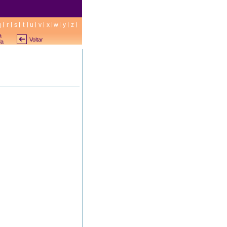
q
r
s
t
u
v
x
w
y
z
a
Voltar
da