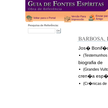
Enviar pa
Versão Para
Voltar para o Portal
Amigo
Impressão
Pesquisa de Referência:
BARBOSA,
Jos� Bonif�c
(Testemunhos 
biografia de
(Grandes Vult
cren�a esp�r
(Cr�nicas de 