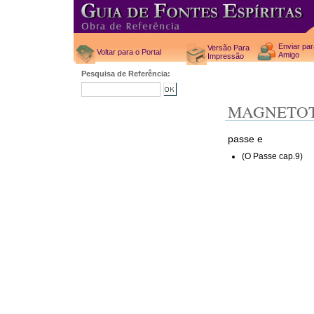
Enviar pa
Versão Para
Voltar para o Portal
Amigo
Impressão
Pesquisa de Referência:
MAGNETOT
passe e
(O Passe cap.9)