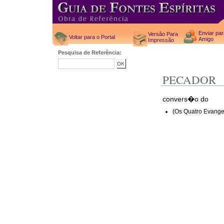
Enviar pa
Versão Para
Voltar para o Portal
Amigo
Impressão
Pesquisa de Referência:
PECADOR
convers�o do
(Os Quatro Evange