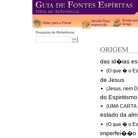
Enviar pa
Versão Para
Voltar para o Portal
Amigo
Impressão
Pesquisa de Referência:
ORIGEM
das id�ias es
(O que � o Esp
de Jesus
(Jesus, nem 
do Espiritismo
(UMA CARTA d
estado da alm
(O que � o Esp
imperfei��o 