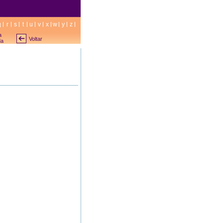
q
r
s
t
u
v
x
w
y
z
a
Voltar
da