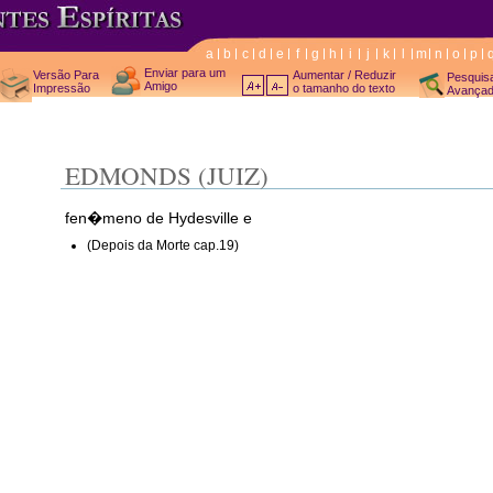
a
b
c
d
e
f
g
h
i
j
k
l
m
n
o
p
Enviar para um
Versão Para
Aumentar / Reduzir
Pesquis
Amigo
Impressão
o tamanho do texto
Avança
EDMONDS (JUIZ)
fen�meno de Hydesville e
(Depois da Morte cap.19)