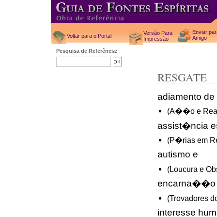
Enviar pa
Versão Para
Voltar para o Portal
Amigo
Impressão
Pesquisa de Referência:
RESGATE
adiamento de
(A��o e Rea
assist�ncia es
(P�rias em 
autismo e
(Loucura e O
encarna��o a
(Trovadores d
interesse hum