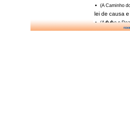
(A Caminho do
lei de causa e 
(A��o e Rea
lei de causa e 
(A��o e Rea
miseric�rdia 
(Centelhas de
oportunidade 
(P�rias em 
paci�ncia e
(Fonte Viva c