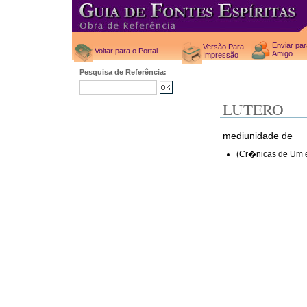
Enviar pa
Versão Para
Voltar para o Portal
Amigo
Impressão
Pesquisa de Referência:
LUTERO
mediunidade de
(Cr�nicas de Um e