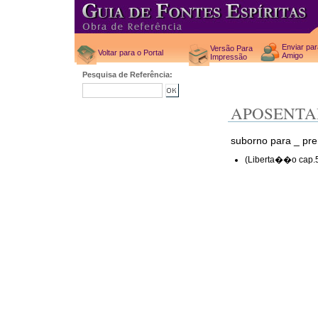
Enviar pa
Versão Para
Voltar para o Portal
Amigo
Impressão
Pesquisa de Referência:
APOSENTA
suborno para _ pr
(Liberta��o cap.