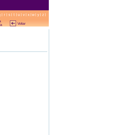
q
r
s
t
u
v
x
w
y
z
a
Voltar
da