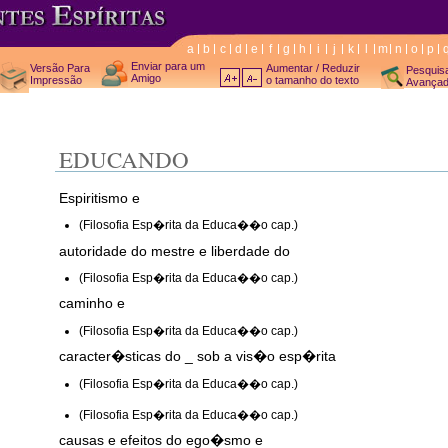
a
b
c
d
e
f
g
h
i
j
k
l
m
n
o
p
Enviar para um
Versão Para
Aumentar / Reduzir
Pesquis
Amigo
Impressão
o tamanho do texto
Avança
EDUCANDO
Espiritismo e
(Filosofia Esp�rita da Educa��o cap.)
autoridade do mestre e liberdade do
(Filosofia Esp�rita da Educa��o cap.)
caminho e
(Filosofia Esp�rita da Educa��o cap.)
caracter�sticas do _ sob a vis�o esp�rita
(Filosofia Esp�rita da Educa��o cap.)
(Filosofia Esp�rita da Educa��o cap.)
causas e efeitos do ego�smo e