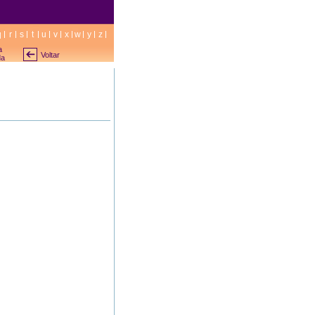
q
r
s
t
u
v
x
w
y
z
a
Voltar
da