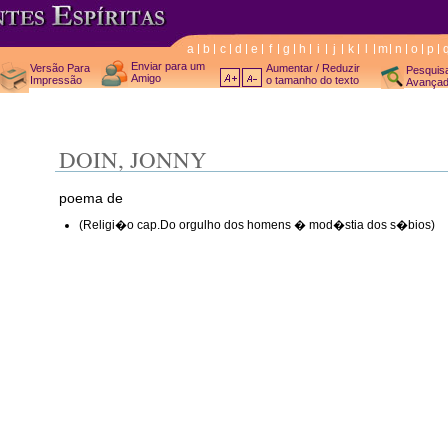
a
b
c
d
e
f
g
h
i
j
k
l
m
n
o
p
Enviar para um
Versão Para
Aumentar / Reduzir
Pesquis
Amigo
Impressão
o tamanho do texto
Avança
DOIN, JONNY
poema de
(Religi�o cap.Do orgulho dos homens � mod�stia dos s�bios)